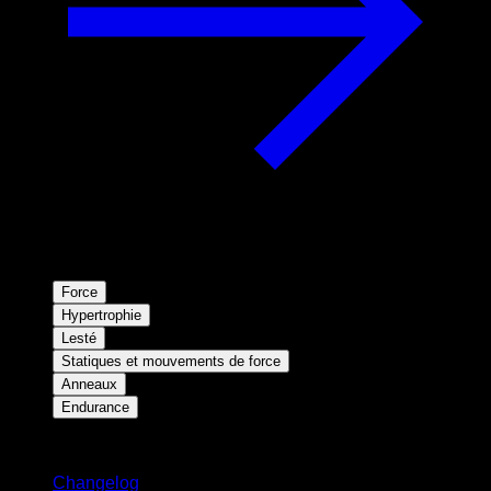
Force
Hypertrophie
Lesté
Statiques et mouvements de force
Anneaux
Endurance
Restez informé
Changelog