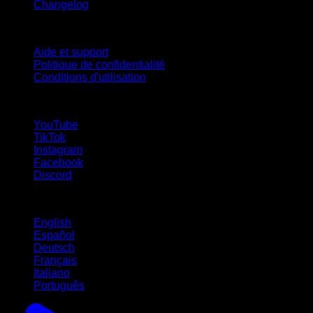
Changelog
Support
Aide et support
Politique de confidentialité
Conditions d'utilisation
suivez-nous !
YouTube
TikTok
Instagram
Facebook
Discord
Langues
English
Español
Deutsch
Français
Italiano
Português