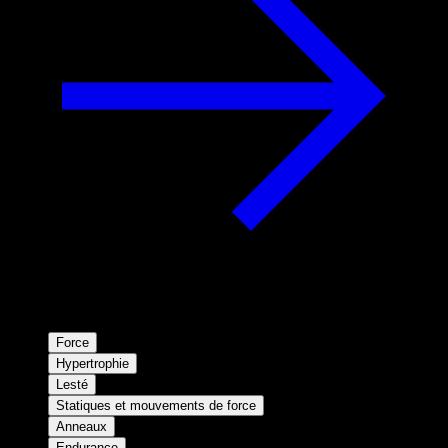
Force
Hypertrophie
Lesté
Statiques et mouvements de force
Anneaux
Endurance