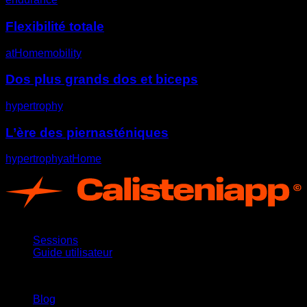
Flexibilité totale
atHome
mobility
Dos plus grands dos et biceps
hypertrophy
L’ère des piernasténiques
hypertrophy
atHome
App
Sessions
Guide utilisateur
Restez informé
Blog