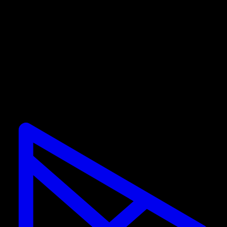
Quand je clique, ça ouvre l'app et me dit que je
suis déjà un utilisateur PRO.
Les promotions ne sont valides que pour les nouveaux
abonnés. Si vous avez déjà un abonnement, vous ne
pouvez pas utiliser la réduction.
Calisteniapp
Commencez l'entraînement de calisthénie et
street workout