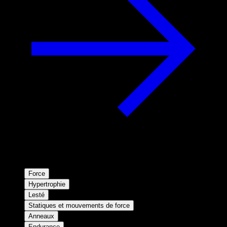
Force
Hypertrophie
Lesté
Statiques et mouvements de force
Anneaux
Endurance