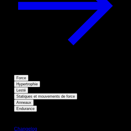
Force
Hypertrophie
Lesté
Statiques et mouvements de force
Anneaux
Endurance
Restez informé
Changelog