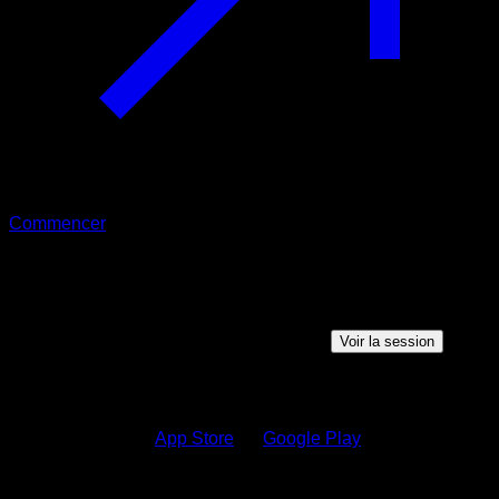
Commencer
Session partagée
Quelqu'un veut partager une session avec vous, cliquez sur
le bouton ci-dessous pour voir la session
Voir la session
Comment voir la session ?
1.
Téléchargez sur
App Store
ou
Google Play
2.
Connectez-vous à votre compte Calisteniapp ou créez-en
un si vous n'êtes pas inscrit.