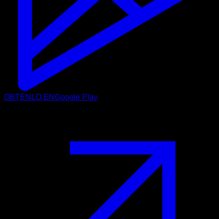
OBTÉNLO EN
Google Play