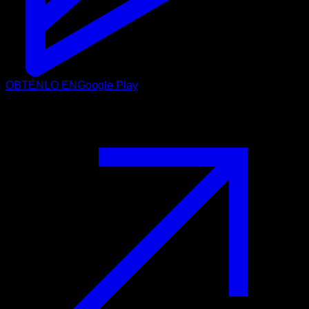
OBTÉNLO EN
Google Play