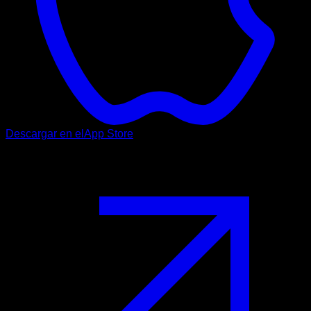
Descargar en el
App Store