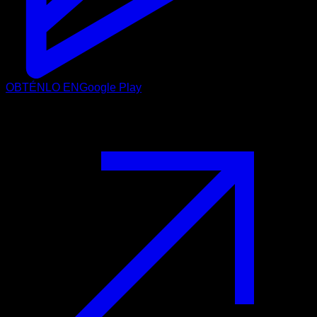
OBTÉNLO EN
Google Play