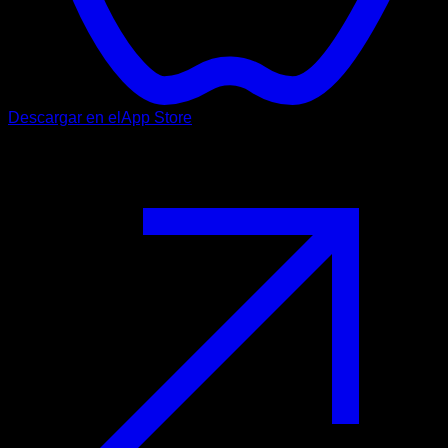
Descargar en el
App Store