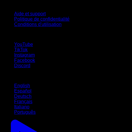
Support
Aide et support
Politique de confidentialité
Conditions d'utilisation
suivez-nous !
YouTube
TikTok
Instagram
Facebook
Discord
Langues
English
Español
Deutsch
Français
Italiano
Português