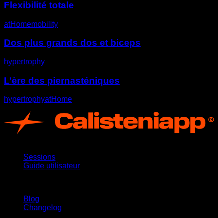
Flexibilité totale
atHome
mobility
Dos plus grands dos et biceps
hypertrophy
L’ère des piernasténiques
hypertrophy
atHome
App
Sessions
Guide utilisateur
Restez informé
Blog
Changelog