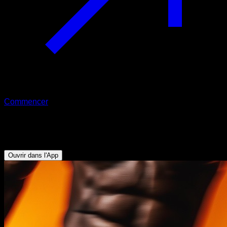
Commencer
Défi
L’ère des piernasténiques
Ouvrir dans l'App