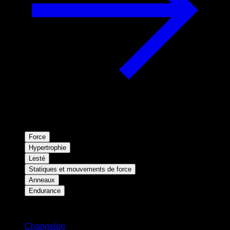
Force
Hypertrophie
Lesté
Statiques et mouvements de force
Anneaux
Endurance
Restez informé
Changelog