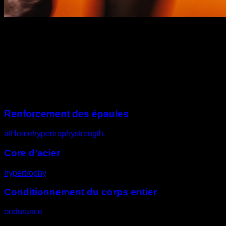
Description
Autres défis
Renforcement des épaules
atHome
hypertrophy
strength
Core d’acier
hypertrophy
Conditionnement du corps entier
endurance