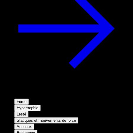
Force
Hypertrophie
Lesté
Statiques et mouvements de force
Anneaux
Endurance