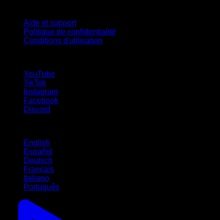
Support
Aide et support
Politique de confidentialité
Conditions d'utilisation
suivez-nous !
YouTube
TikTok
Instagram
Facebook
Discord
Langues
English
Español
Deutsch
Français
Italiano
Português