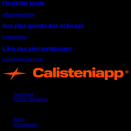
Flexibilité totale
atHome
mobility
Dos plus grands dos et biceps
hypertrophy
L’ère des piernasténiques
hypertrophy
atHome
App
Sessions
Guide utilisateur
Restez informé
Blog
Changelog