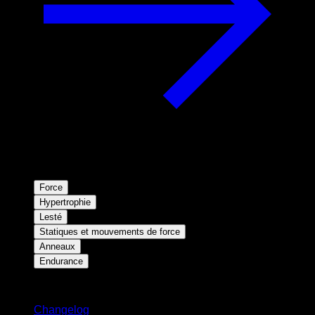
Force
Hypertrophie
Lesté
Statiques et mouvements de force
Anneaux
Endurance
Restez informé
Changelog