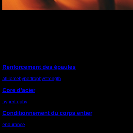
Description
Autres défis
Renforcement des épaules
atHome
hypertrophy
strength
Core d’acier
hypertrophy
Conditionnement du corps entier
endurance