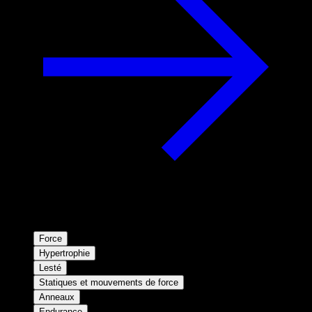
Force
Hypertrophie
Lesté
Statiques et mouvements de force
Anneaux
Endurance