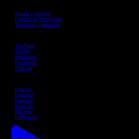
Soporte
Ayuda y soporte
Política de privacidad
Términos y servicios
¡Síguenos!
YouTube
TikTok
Instagram
Facebook
Discord
Idiomas
English
Español
Deutsch
Français
Italiano
Português