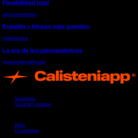
Flexibilidad total
atHome
mobility
Espalda y bíceps más grandes
hypertrophy
La era de los piernasténicos
hypertrophy
atHome
App
Sesiones
Guía del usuario
Novedades
Blog
Changelog