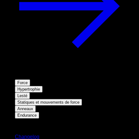
Force
Hypertrophie
Lesté
Statiques et mouvements de force
Anneaux
Endurance
Restez informé
Changelog