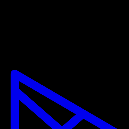
Quand je clique, ça ouvre l'app et me dit que je
suis déjà un utilisateur PRO.
Les promotions ne sont valides que pour les nouveaux
abonnés. Si vous avez déjà un abonnement, vous ne
pouvez pas utiliser la réduction.
Calisteniapp
Commencez l'entraînement de calisthénie et
street workout