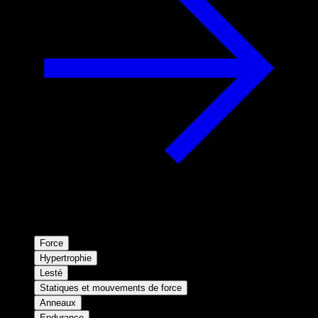
Force
Hypertrophie
Lesté
Statiques et mouvements de force
Anneaux
Endurance