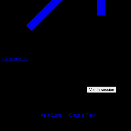
Commencer
Session partagée
Quelqu'un veut partager une session avec vous, cliquez sur
le bouton ci-dessous pour voir la session
Voir la session
Comment voir la session ?
1.
Téléchargez sur
App Store
ou
Google Play
2.
Connectez-vous à votre compte Calisteniapp ou créez-en
un si vous n'êtes pas inscrit.