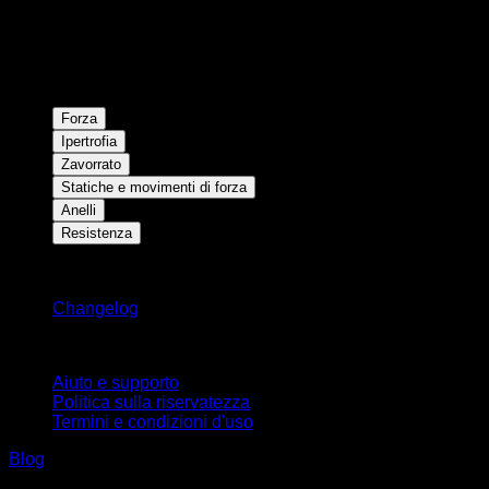
Forza
Ipertrofia
Zavorrato
Statiche e movimenti di forza
Anelli
Resistenza
Rimani aggiornato
Changelog
Supporto
Aiuto e supporto
Politica sulla riservatezza
Termini e condizioni d'uso
Blog