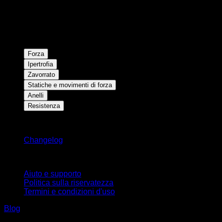
Forza
Ipertrofia
Zavorrato
Statiche e movimenti di forza
Anelli
Resistenza
Rimani aggiornato
Changelog
Supporto
Aiuto e supporto
Politica sulla riservatezza
Termini e condizioni d'uso
Blog