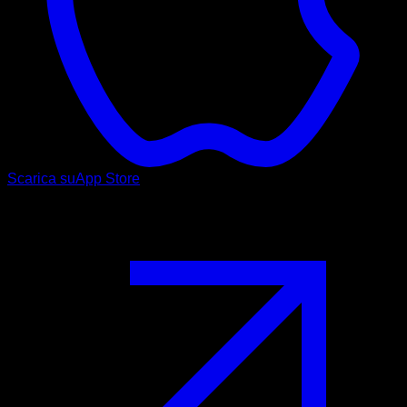
Scarica su
App Store