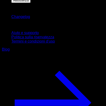
Resistenza
Rimani aggiornato
Changelog
Supporto
Aiuto e supporto
Politica sulla riservatezza
Termini e condizioni d'uso
Blog