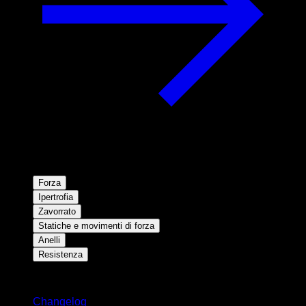
Forza
Ipertrofia
Zavorrato
Statiche e movimenti di forza
Anelli
Resistenza
Rimani aggiornato
Changelog