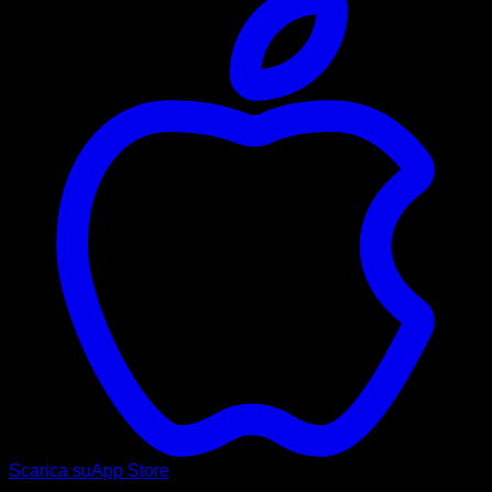
Scarica su
App Store