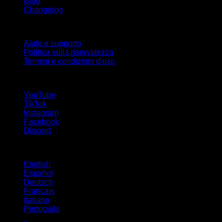
Blog
Changelog
Supporto
Aiuto e supporto
Politica sulla riservatezza
Termini e condizioni d'uso
Seguici!
YouTube
TikTok
Instagram
Facebook
Discord
Lingue
English
Español
Deutsch
Français
Italiano
Português