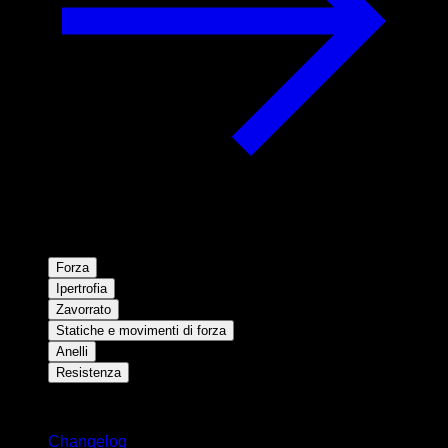
Forza
Ipertrofia
Zavorrato
Statiche e movimenti di forza
Anelli
Resistenza
Rimani aggiornato
Changelog