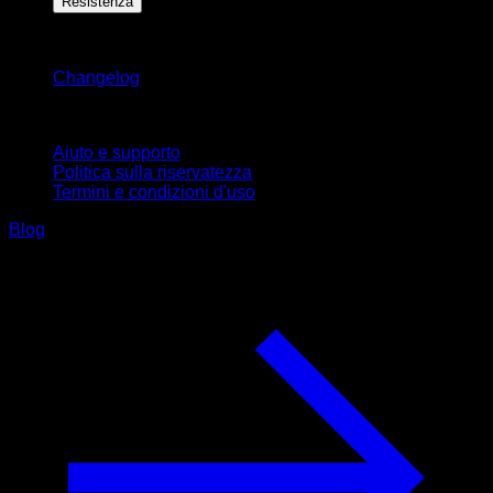
Resistenza
Rimani aggiornato
Changelog
Supporto
Aiuto e supporto
Politica sulla riservatezza
Termini e condizioni d'uso
Blog