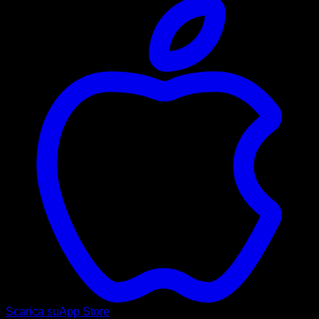
Scarica su
App Store