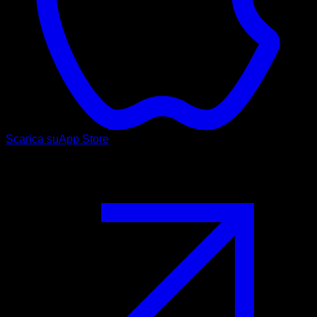
Scarica su
App Store