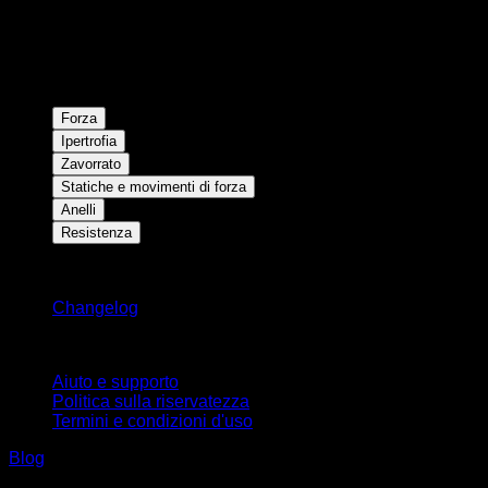
Forza
Ipertrofia
Zavorrato
Statiche e movimenti di forza
Anelli
Resistenza
Rimani aggiornato
Changelog
Supporto
Aiuto e supporto
Politica sulla riservatezza
Termini e condizioni d'uso
Blog