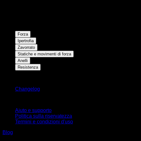
Forza
Ipertrofia
Zavorrato
Statiche e movimenti di forza
Anelli
Resistenza
Rimani aggiornato
Changelog
Supporto
Aiuto e supporto
Politica sulla riservatezza
Termini e condizioni d'uso
Blog