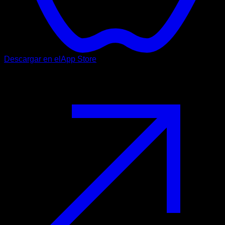
Descargar en el
App Store