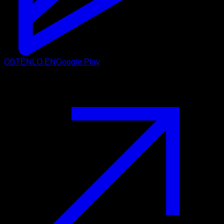
OBTÉNLO EN
Google Play