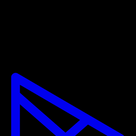
Cuando hago clic me abre la app y me dice
que ya soy usuario PRO.
Las promociones sólo son válidas para nuevos
suscriptores. Si ya cuentas con una suscripción, no
podrás usar el descuento.
Calisteniapp
Tu app de entrenamiento de Calistenia y Street
Workout