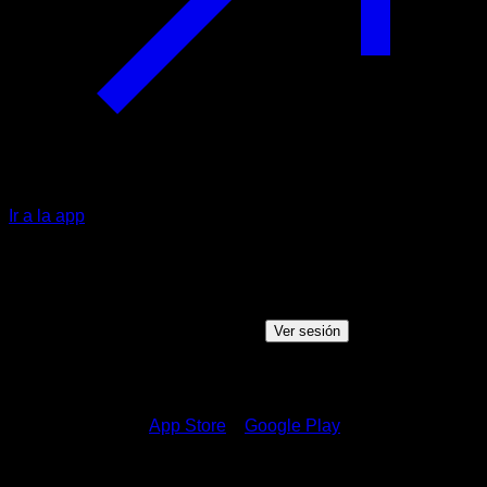
Ir a la app
Sesión compartida
Alguien quiere compartir una sesión contigo, haz clic en el
botón de abajo para ver la sesión
Ver sesión
¿Cómo ver la sesión?
1.
Descargar en el
App Store
o
Google Play
2.
Inicia sesión en tu cuenta de Calisteniapp o créate una si
aún no estás registrado.