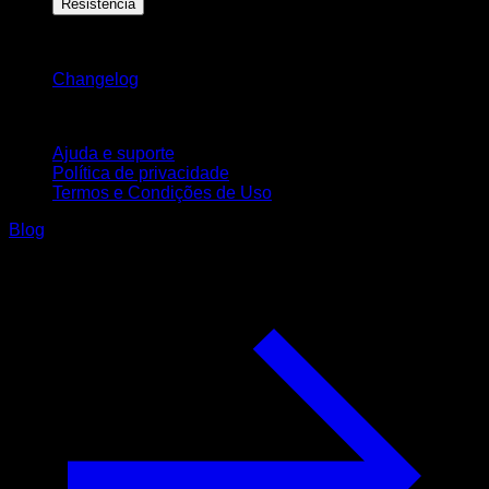
Resistência
Mantenha-se atualizado
Changelog
Suporte
Ajuda e suporte
Política de privacidade
Termos e Condições de Uso
Blog