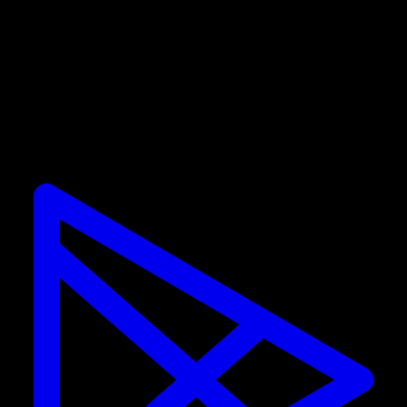
que já sou um usuário PRO.
As promoções são válidas apenas para novos
assinantes. Se você já tem uma assinatura, não pode
usar o desconto.
Calisteniapp
Comece a treinar calistenia e treino de rua