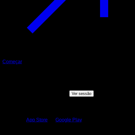
Começar
Sessão compartilhada
Alguém quer compartilhar uma sessão com você, clique no
botão abaixo para ver a sessão
Ver sessão
Como ver a sessão?
1.
Baixe no
App Store
ou
Google Play
2.
Faça login na sua conta Calisteniapp ou crie uma se você