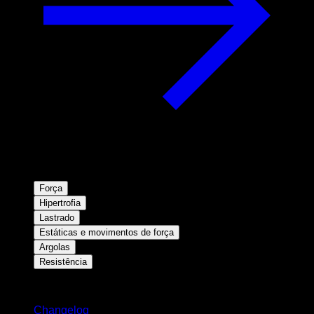
Força
Hipertrofia
Lastrado
Estáticas e movimentos de força
Argolas
Resistência
Mantenha-se atualizado
Changelog