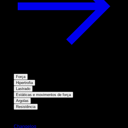
Força
Hipertrofia
Lastrado
Estáticas e movimentos de força
Argolas
Resistência
Mantenha-se atualizado
Changelog