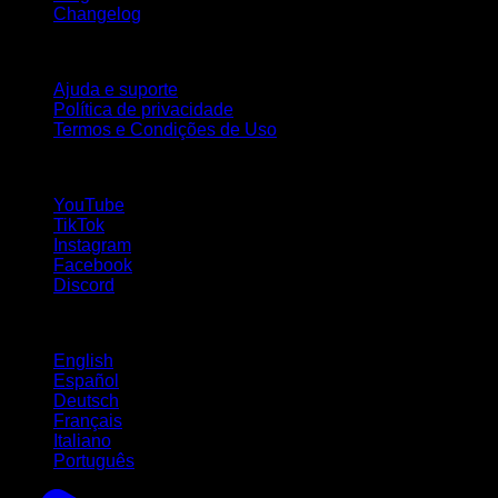
Changelog
Suporte
Ajuda e suporte
Política de privacidade
Termos e Condições de Uso
Siga-nos!
YouTube
TikTok
Instagram
Facebook
Discord
Idiomas
English
Español
Deutsch
Français
Italiano
Português