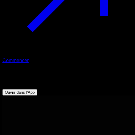
Commencer
Défi
10' Workout Challenge
Ouvrir dans l'App