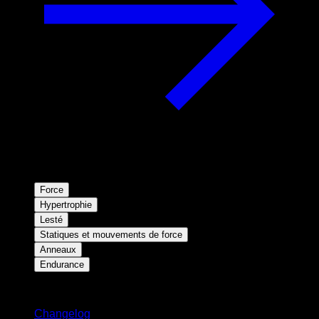
Force
Hypertrophie
Lesté
Statiques et mouvements de force
Anneaux
Endurance
Restez informé
Changelog