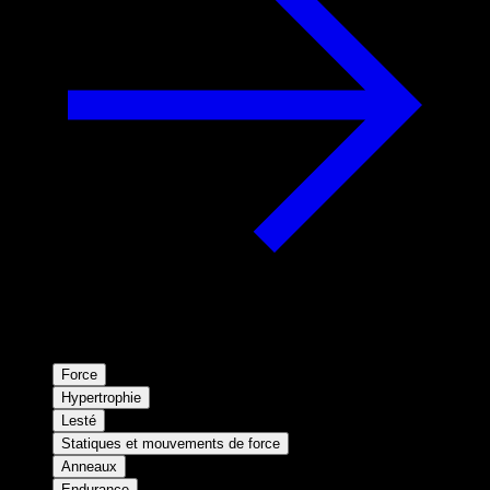
Force
Hypertrophie
Lesté
Statiques et mouvements de force
Anneaux
Endurance