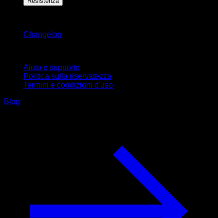
Resistenza
Rimani aggiornato
Changelog
Supporto
Aiuto e supporto
Politica sulla riservatezza
Termini e condizioni d'uso
Blog