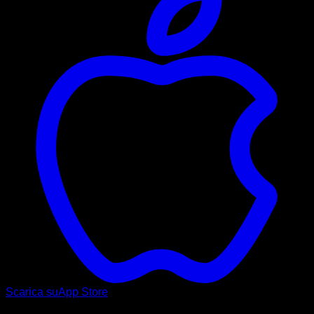
Scarica su
App Store