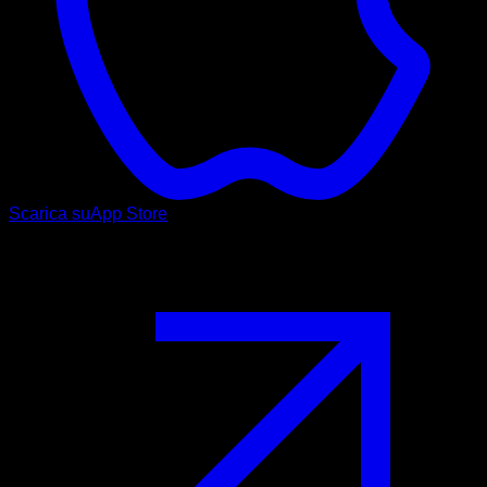
Scarica su
App Store