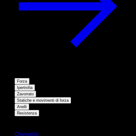
Forza
Ipertrofia
Zavorrato
Statiche e movimenti di forza
Anelli
Resistenza
Rimani aggiornato
Changelog