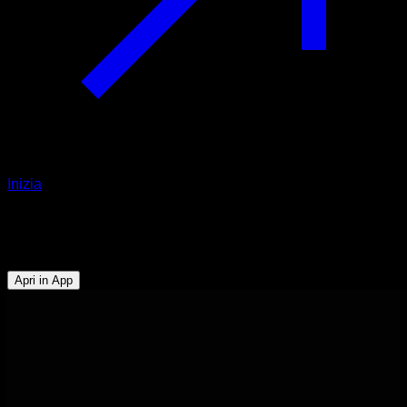
Inizia
Sfida
10' Workout Challenge
Apri in App