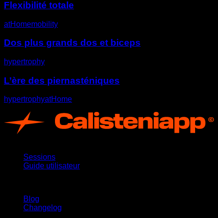
Flexibilité totale
atHome
mobility
Dos plus grands dos et biceps
hypertrophy
L’ère des piernasténiques
hypertrophy
atHome
App
Sessions
Guide utilisateur
Restez informé
Blog
Changelog