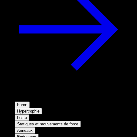
Force
Hypertrophie
Lesté
Statiques et mouvements de force
Anneaux
Endurance