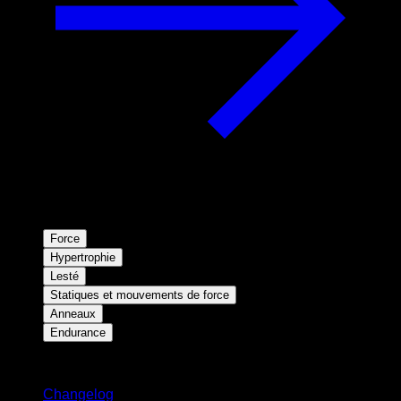
Force
Hypertrophie
Lesté
Statiques et mouvements de force
Anneaux
Endurance
Restez informé
Changelog