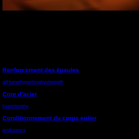
Description
Autres défis
Renforcement des épaules
atHome
hypertrophy
strength
Core d’acier
hypertrophy
Conditionnement du corps entier
endurance