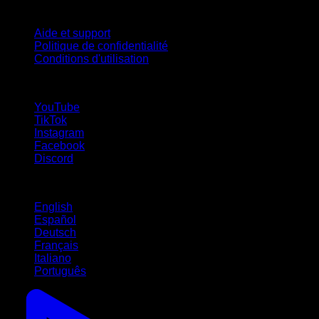
Support
Aide et support
Politique de confidentialité
Conditions d'utilisation
suivez-nous !
YouTube
TikTok
Instagram
Facebook
Discord
Langues
English
Español
Deutsch
Français
Italiano
Português