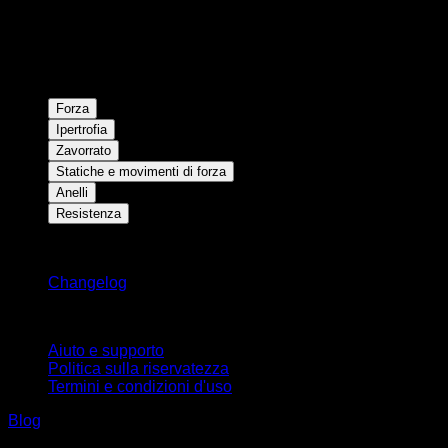
Forza
Ipertrofia
Zavorrato
Statiche e movimenti di forza
Anelli
Resistenza
Rimani aggiornato
Changelog
Supporto
Aiuto e supporto
Politica sulla riservatezza
Termini e condizioni d'uso
Blog