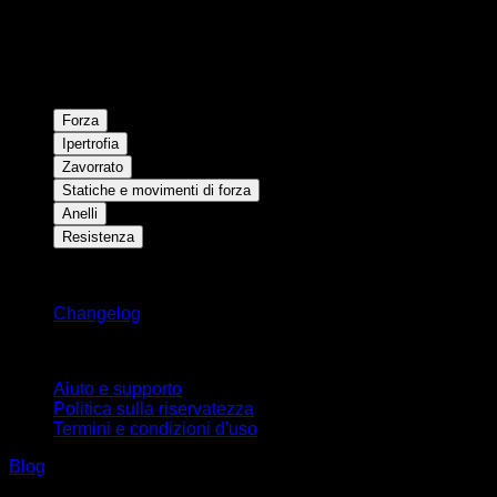
Forza
Ipertrofia
Zavorrato
Statiche e movimenti di forza
Anelli
Resistenza
Rimani aggiornato
Changelog
Supporto
Aiuto e supporto
Politica sulla riservatezza
Termini e condizioni d'uso
Blog