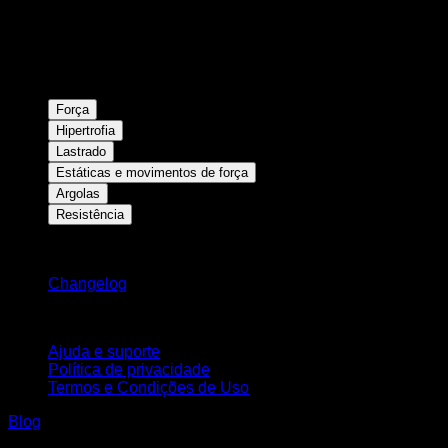
Força
Hipertrofia
Lastrado
Estáticas e movimentos de força
Argolas
Resistência
Mantenha-se atualizado
Changelog
Suporte
Ajuda e suporte
Política de privacidade
Termos e Condições de Uso
Blog