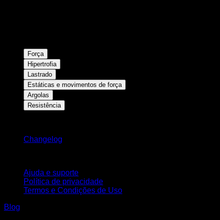
Força
Hipertrofia
Lastrado
Estáticas e movimentos de força
Argolas
Resistência
Mantenha-se atualizado
Changelog
Suporte
Ajuda e suporte
Política de privacidade
Termos e Condições de Uso
Blog