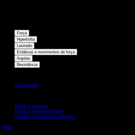
Força
Hipertrofia
Lastrado
Estáticas e movimentos de força
Argolas
Resistência
Mantenha-se atualizado
Changelog
Suporte
Ajuda e suporte
Política de privacidade
Termos e Condições de Uso
Blog