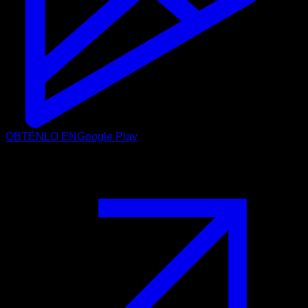
OBTÉNLO EN
Google Play