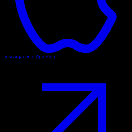
Descargar en el
App Store