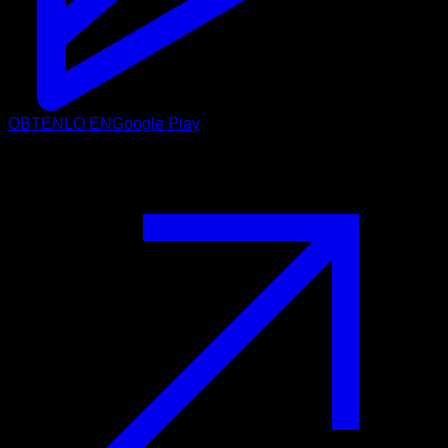
OBTÉNLO EN
Google Play