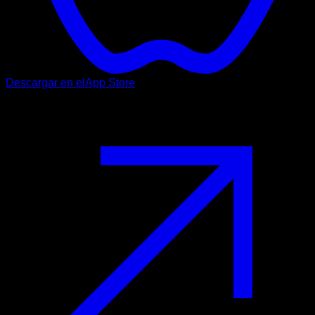
Descargar en el
App Store