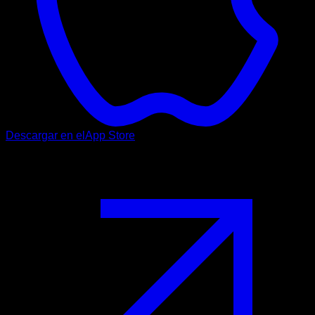
Descargar en el
App Store