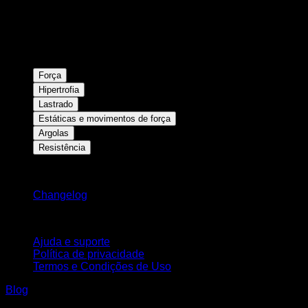
Força
Hipertrofia
Lastrado
Estáticas e movimentos de força
Argolas
Resistência
Mantenha-se atualizado
Changelog
Suporte
Ajuda e suporte
Política de privacidade
Termos e Condições de Uso
Blog