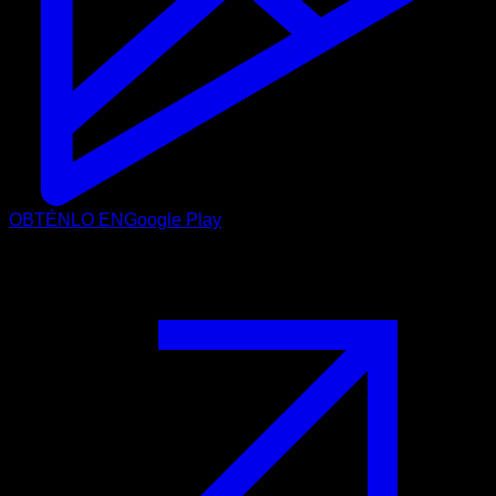
OBTÉNLO EN
Google Play