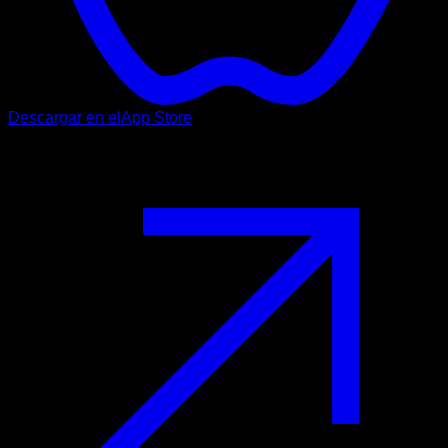
Descargar en el
App Store