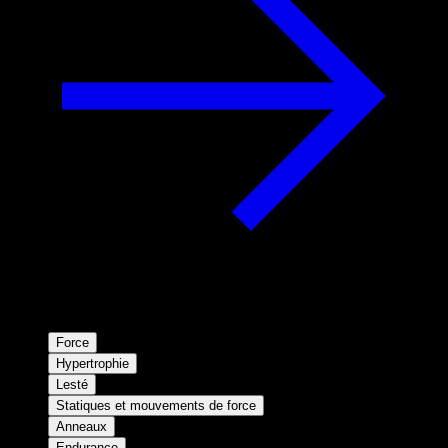
Force
Hypertrophie
Lesté
Statiques et mouvements de force
Anneaux
Endurance