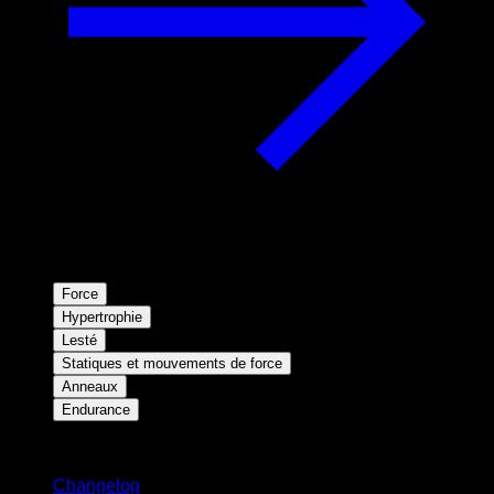
Force
Hypertrophie
Lesté
Statiques et mouvements de force
Anneaux
Endurance
Restez informé
Changelog