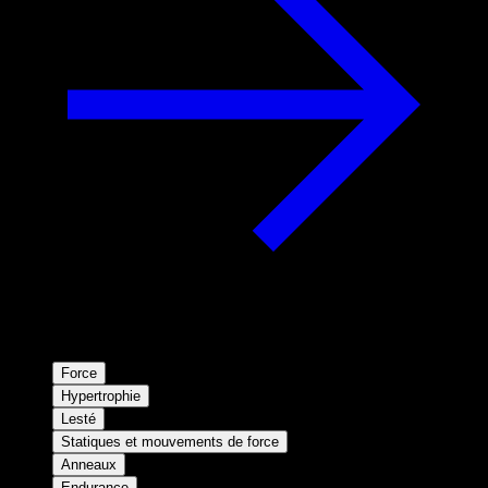
Force
Hypertrophie
Lesté
Statiques et mouvements de force
Anneaux
Endurance