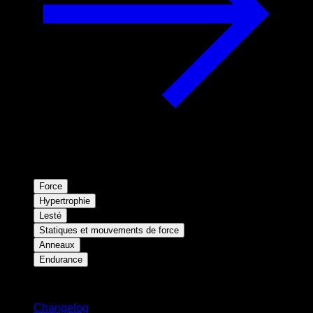
Force
Hypertrophie
Lesté
Statiques et mouvements de force
Anneaux
Endurance
Restez informé
Changelog