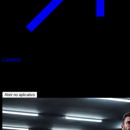
Começar
Rotina EVO
Cardio
Abrir no aplicativo