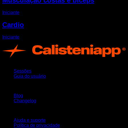
Musculação costas e bíceps
Iniciante
Cardio
Iniciante
App
Sessões
Guia do usuário
Mantenha-se atualizado
Blog
Changelog
Suporte
Ajuda e suporte
Política de privacidade