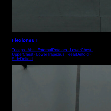
Flexiones T
Triceps ∙ Abs ∙ ExternalRotators ∙ LowerChest ∙
UpperChest ∙ LowerTrapezius ∙ RearDeltoid ∙
SideDeltoid