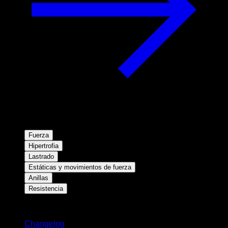
Fuerza
Hipertrofia
Lastrado
Estáticas y movimientos de fuerza
Anillas
Resistencia
Novedades
Changelog