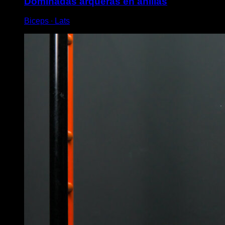
Dominadas arqueras en anillas
Biceps ∙ Lats