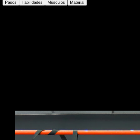
Pasos
Habilidades
Músculos
Material
Colócate en una barra baja con las rodillas flexionadas
y agarre prono.
Realiza una flexión de brazos.
Una vez arriba, vete de un lado a otro, flexionando un
brazo y extendiendo el opuesto sin que tu baje tu
cabeza.
También puedes realizarlas con las piernas estiradas
para aumentar la dificultad.
A diferencia de las dominadas normales, las
dominadas australianas trabajan especialmente la
zona del trapecio medio e inferior y los rotadores
externos por lo que pueden ser beneficiosos para
corregir tu postura, trabajar descompensaciones y
prevenir lesiones.
Puede que te interese