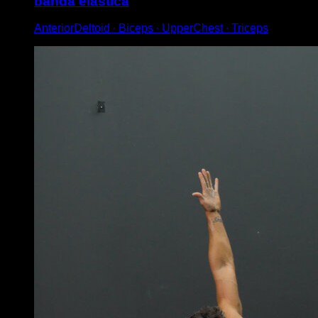
banda elástica
AnteriorDeltoid ∙ Biceps ∙ UpperChest ∙ Triceps