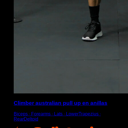
Climber australian pull up en anillas
Biceps ∙ Forearms ∙ Lats ∙ LowerTrapezius ∙
RearDeltoid