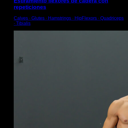
Estiramiento flexores de cadera con
repeticiones
Calves ∙ Glutes ∙ Hamstrings ∙ HipFlexors ∙ Quadriceps
∙ Tibialis