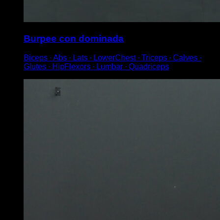
Burpee con dominada
Biceps ∙ Abs ∙ Lats ∙ LowerChest ∙ Triceps ∙ Calves ∙
Glutes ∙ HipFlexors ∙ Lumbar ∙ Quadriceps