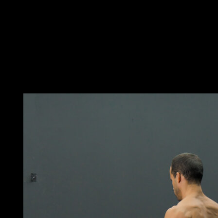
Colócate en un escalón, barra baja, bordillo o similar,
de forma que tus talones queden en el aire y tengas
donde agarrarte para no perder el equilibrio.
Realiza una flexión plantar para ponerte de puntillas.
Vuelve a bajar los talones lo máximo posible para
completar una repetición.
Puede que te interese