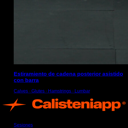
Estiramiento de cadena posterior asistido
con barra
Calves ∙ Glutes ∙ Hamstrings ∙ Lumbar
App
Sesiones