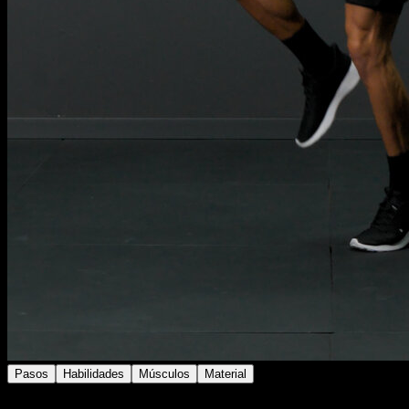
Pasos
Habilidades
Músculos
Material
Manteniéndote en un lugar fijo.