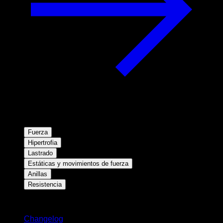
Fuerza
Hipertrofia
Lastrado
Estáticas y movimientos de fuerza
Anillas
Resistencia
Novedades
Changelog