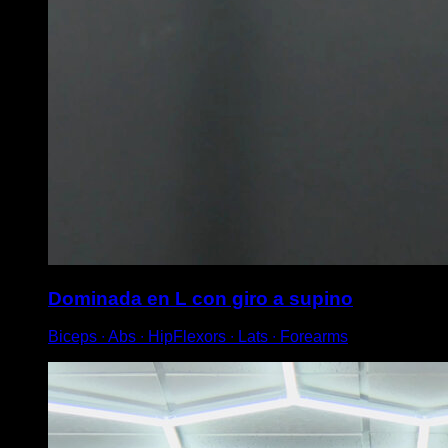
Dominada en L con giro a supino
Biceps ∙ Abs ∙ HipFlexors ∙ Lats ∙ Forearms