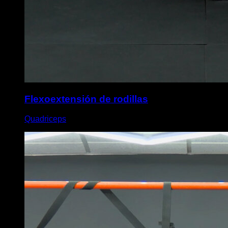
Flexoextensión de rodillas
Quadriceps