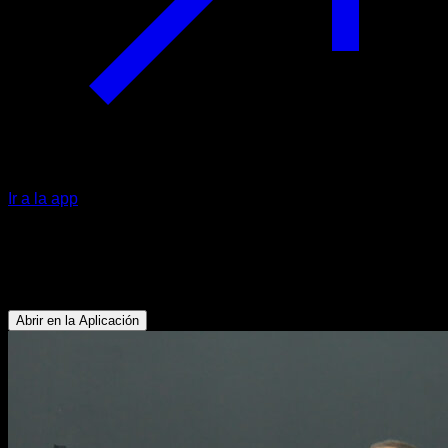
Ir a la app
Correr en el sitio
Cuádriceps - Gemelos - Flexores de Cadera
Abrir en la Aplicación