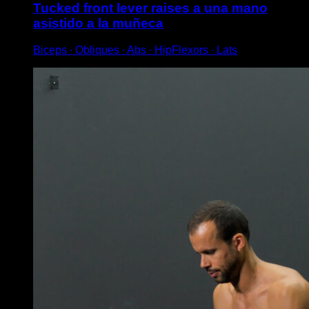
Tucked front lever raises a una mano
asistido a la muñeca
Biceps ∙ Obliques ∙ Abs ∙ HipFlexors ∙ Lats