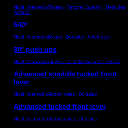
Nivel
:
Intermedio
Tríceps · Pectoral Superior · Deltoides
Anterior
540º
Nivel
:
Intermedio
Bíceps · Dorsales · Antebrazos
90º push ups
Nivel
:
Avanzado
Tríceps · Deltoides Anterior · Serrato
Advanced straddle tucked front
lever
Nivel
:
Intermedio
Abdominales · Dorsales
Advanced tucked front lever
Nivel
:
Intermedio
Abdominales · Dorsales