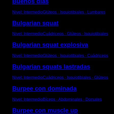
Buenos días
Nivel
:
Intermedio
Glúteos · Isquiotibiales · Lumbares
Bulgarian squat
Nivel
:
Intermedio
Cuádriceps · Glúteos · Isquiotibiales
Bulgarian squat explosiva
Nivel
:
Intermedio
Glúteos · Isquiotibiales · Cuádriceps
Bulgarian squats lastradas
Nivel
:
Intermedio
Cuádriceps · Isquiotibiales · Glúteos
Burpee con dominada
Nivel
:
Intermedio
Bíceps · Abdominales · Dorsales
Burpee con muscle up