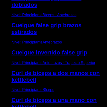
doblados
Nivel
:
Principiante
Bíceps · Antebrazos
Cuelgue false grip brazos
estirados
Nivel
:
Principiante
Antebrazos
Cuelgue invertido false grip
Nivel
:
Principiante
Antebrazos · Trapecio Superior
Curl de bíceps a dos manos con
kettlebell
Nivel
:
Principiante
Bíceps
Curl de bíceps a una mano con
kettlebell