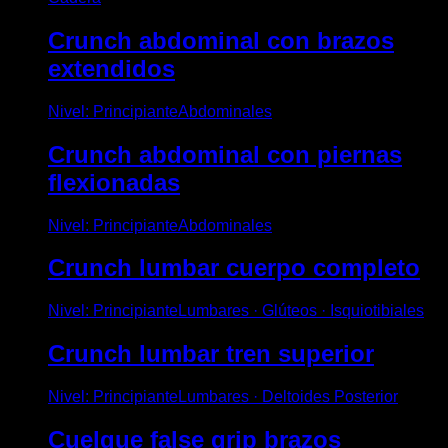
Crunch abdominal con brazos
extendidos
Nivel
:
Principiante
Abdominales
Crunch abdominal con piernas
flexionadas
Nivel
:
Principiante
Abdominales
Crunch lumbar cuerpo completo
Nivel
:
Principiante
Lumbares · Glúteos · Isquiotibiales
Crunch lumbar tren superior
Nivel
:
Principiante
Lumbares · Deltoides Posterior
Cuelgue false grip brazos