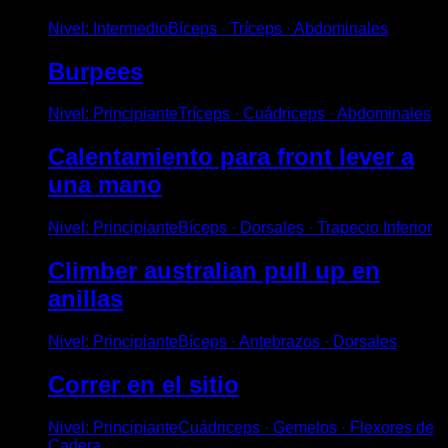
Nivel
:
Intermedio
Bíceps · Tríceps · Abdominales
Burpees
Nivel
:
Principiante
Tríceps · Cuádriceps · Abdominales
Calentamiento para front lever a
una mano
Nivel
:
Principiante
Bíceps · Dorsales · Trapecio Inferior
Climber australian pull up en
anillas
Nivel
:
Principiante
Bíceps · Antebrazos · Dorsales
Correr en el sitio
Nivel
:
Principiante
Cuádriceps · Gemelos · Flexores de
Cadera