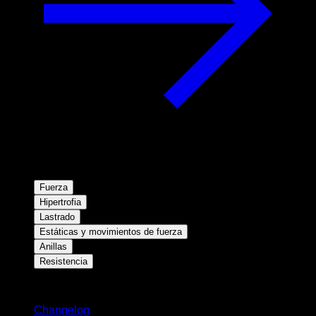
Fuerza
Hipertrofia
Lastrado
Estáticas y movimientos de fuerza
Anillas
Resistencia
Novedades
Changelog