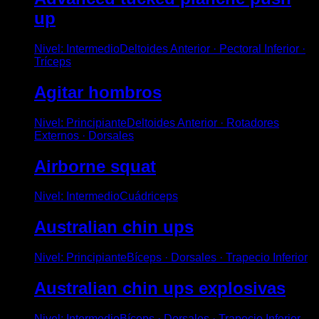
up
Nivel
:
Intermedio
Deltoides Anterior · Pectoral Inferior ·
Tríceps
Agitar hombros
Nivel
:
Principiante
Deltoides Anterior · Rotadores
Externos · Dorsales
Airborne squat
Nivel
:
Intermedio
Cuádriceps
Australian chin ups
Nivel
:
Principiante
Bíceps · Dorsales · Trapecio Inferior
Australian chin ups explosivas
Nivel
:
Intermedio
Bíceps · Dorsales · Trapecio Inferior