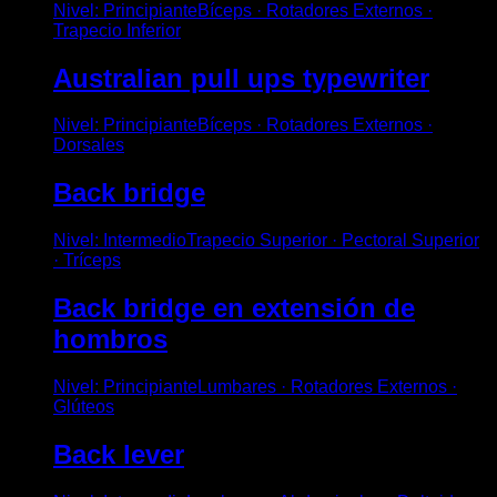
Nivel
:
Principiante
Bíceps · Rotadores Externos ·
Trapecio Inferior
Australian pull ups typewriter
Nivel
:
Principiante
Bíceps · Rotadores Externos ·
Dorsales
Back bridge
Nivel
:
Intermedio
Trapecio Superior · Pectoral Superior
· Tríceps
Back bridge en extensión de
hombros
Nivel
:
Principiante
Lumbares · Rotadores Externos ·
Glúteos
Back lever