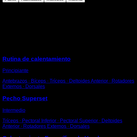
Agita los brazos, haciendo que se genere movimiento
en la articulación del hombro en diferentes direcciones.
Empieza de forma vertical luego en horizontal,
diagonal y en círculos durante unos segundos cada
una.
Sesiones
Rutina de calentamiento
Principiante
Antebrazos ∙ Bíceps ∙ Tríceps ∙ Deltoides Anterior ∙ Rotadores
Externos ∙ Dorsales
Pecho Superset
Intermedio
Tríceps ∙ Pectoral Inferior ∙ Pectoral Superior ∙ Deltoides
Anterior ∙ Rotadores Externos ∙ Dorsales