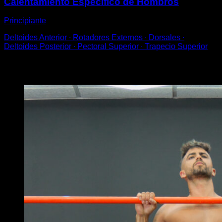
Calentamiento Específico de Hombros
Principiante
Deltoides Anterior ∙ Rotadores Externos ∙ Dorsales ∙
Deltoides Posterior ∙ Pectoral Superior ∙ Trapecio Superior
Puede que te interese