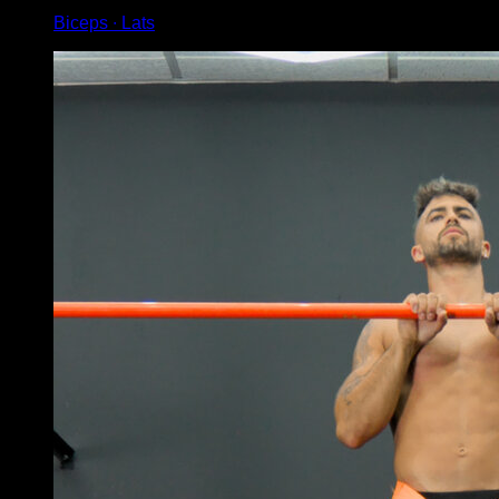
Biceps ∙ Lats