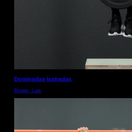
Dominadas lastradas
Biceps ∙ Lats