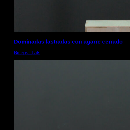
Dominadas lastradas con agarre cerrado
Biceps ∙ Lats