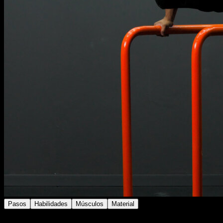
Pasos
Habilidades
Músculos
Material
Colócate en paralelas.