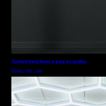
Tucked front lever a pica en anillas
Biceps ∙ Abs ∙ Lats