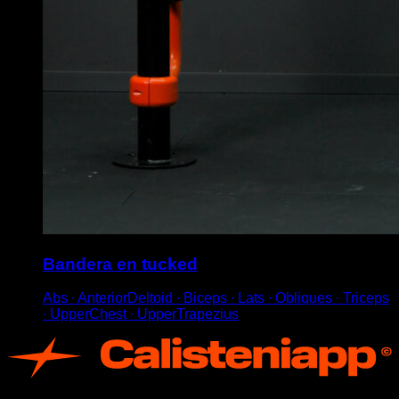
Bandera en tucked
Abs ∙ AnteriorDeltoid ∙ Biceps ∙ Lats ∙ Obliques ∙ Triceps
∙ UpperChest ∙ UpperTrapezius
App