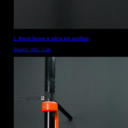
L front lever a pica en anillas
Biceps ∙ Abs ∙ Lats