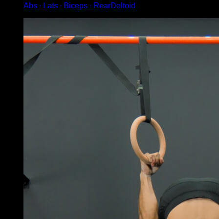
Abs ∙ Lats ∙ Biceps ∙ RearDeltoid