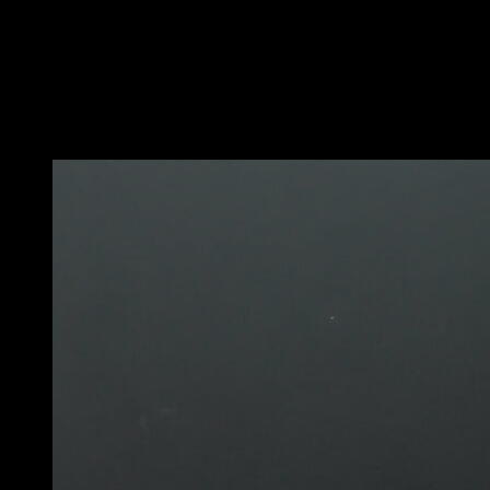
Realiza una elevación de piernas, igual que en los L sit
raises, pero en esta ocasión llevando atrás la cadera.
Vuelve a la posición inicial para completar una
repetición.
Puede que te interese