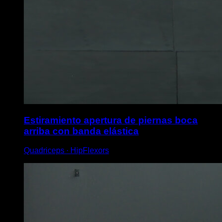
Estiramiento apertura de piernas boca
arriba con banda elástica
Quadriceps ∙ HipFlexors