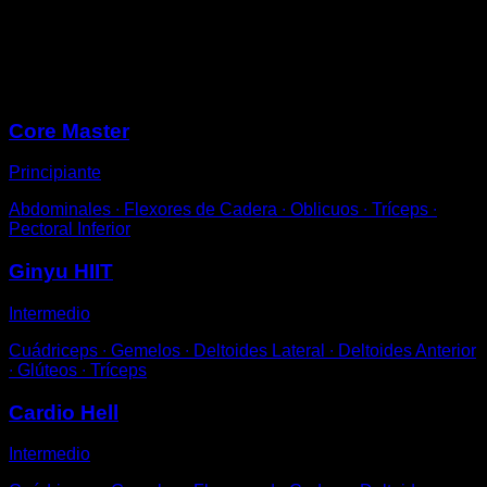
que los talones no toquen el suelo, muévelas
repetidamente hacia arriba y abajo.
Sesiones
Core Master
Principiante
Abdominales ∙ Flexores de Cadera ∙ Oblicuos ∙ Tríceps ∙
Pectoral Inferior
Ginyu HIIT
Intermedio
Cuádriceps ∙ Gemelos ∙ Deltoides Lateral ∙ Deltoides Anterior
∙ Glúteos ∙ Tríceps
Cardio Hell
Intermedio