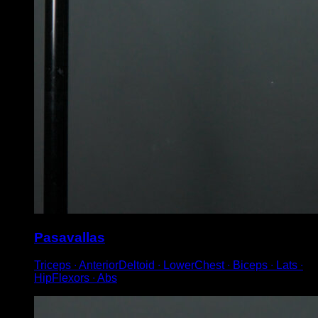
Pasavallas
Triceps ∙ AnteriorDeltoid ∙ LowerChest ∙ Biceps ∙ Lats ∙
HipFlexors ∙ Abs