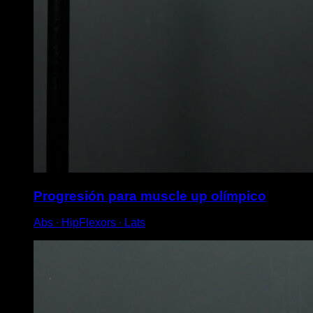
Progresión para muscle up olímpico
Abs ∙ HipFlexors ∙ Lats