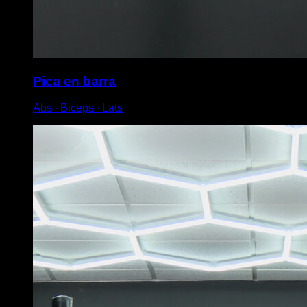
Pica en barra
Abs ∙ Biceps ∙ Lats