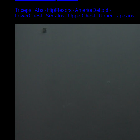
Triceps ∙ Abs ∙ HipFlexors ∙ AnteriorDeltoid ∙
LowerChest ∙ Serratus ∙ UpperChest ∙ UpperTrapezius