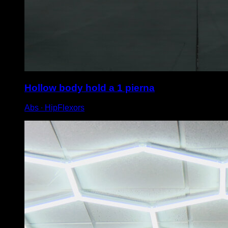
Hollow body hold a 1 pierna
Abs ∙ HipFlexors