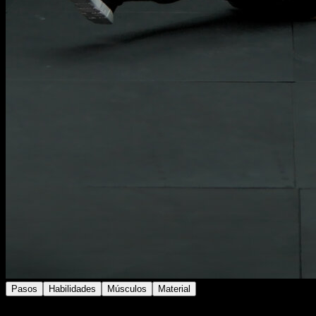
Pasos
Habilidades
Músculos
Material
Acostado boca arriba, levanta las piernas lo justo para