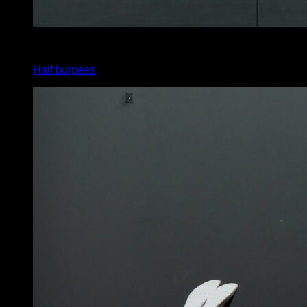
2
x
8
Half burpees