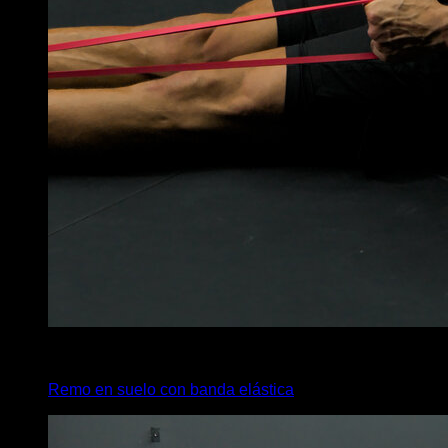
2
x
5
Remo en suelo con banda elástica