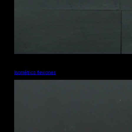
2
x
10
Isométrico flexiones