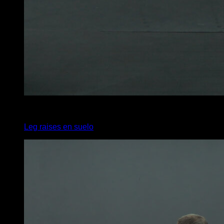
2
x
7
Leg raises en suelo