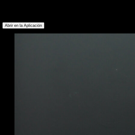
Bíceps ∙ Dorsales ∙ Trapecio Inferior ∙ Deltoides Posterior ∙
Abdominales ∙ Pectoral Superior ∙ Flexores de Cadera ∙
Gemelos ∙ Glúteos ∙ Isquiotibiales ∙ Lumbares
Abrir en la Aplicación