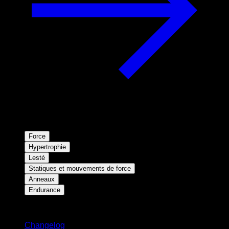
Force
Hypertrophie
Lesté
Statiques et mouvements de force
Anneaux
Endurance
Restez informé
Changelog