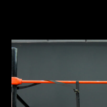
Réalise une élévation des jambes, comme lors des L
sit raises, mais cette fois en amenant les hanches vers
l’arrière.
Reviens à la position initiale pour compléter une
répétition.
Vous pourriez aussi aimer