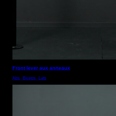
Front lever aux anneaux
Abs ∙ Biceps ∙ Lats