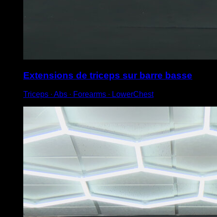
Extensions de triceps sur barre basse
Triceps ∙ Abs ∙ Forearms ∙ LowerChest