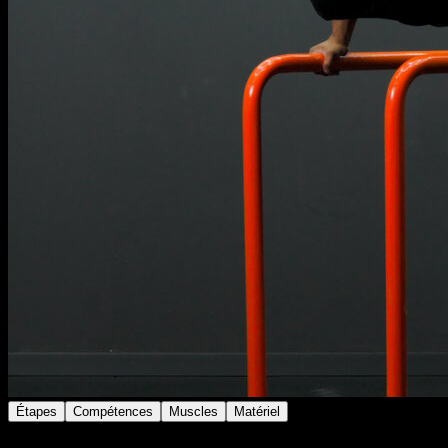
Étapes
Compétences
Muscles
Matériel
Place-toi sur les barres parallèles.