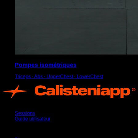
Pompes isométriques
Triceps ∙ Abs ∙ UpperChest ∙ LowerChest
App
Sessions
Guide utilisateur
Restez informé