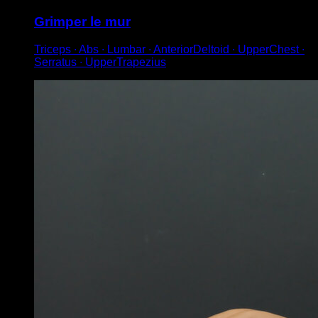
Grimper le mur
Triceps ∙ Abs ∙ Lumbar ∙ AnteriorDeltoid ∙ UpperChest ∙
Serratus ∙ UpperTrapezius