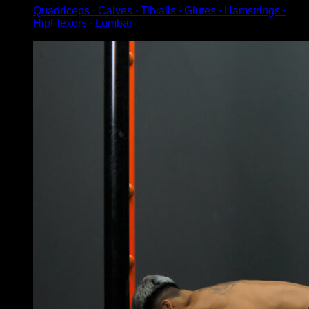
Quadriceps ∙ Calves ∙ Tibialis ∙ Glutes ∙ Hamstrings ∙
HipFlexors ∙ Lumbar