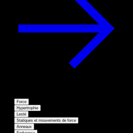
Force
Hypertrophie
Lesté
Statiques et mouvements de force
Anneaux
Endurance