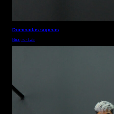
Dominadas supinas
Biceps ∙ Lats