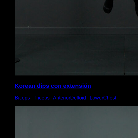
Korean dips con extensión
Biceps ∙ Triceps ∙ AnteriorDeltoid ∙ LowerChest