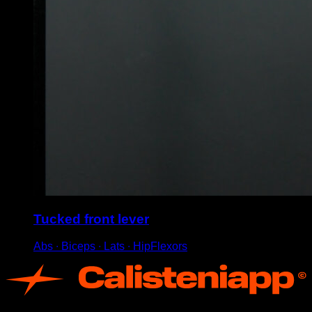
Tucked front lever
Abs ∙ Biceps ∙ Lats ∙ HipFlexors
App