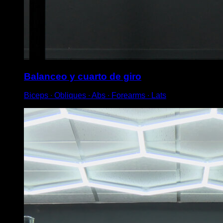
Balanceo y cuarto de giro
Biceps ∙ Obliques ∙ Abs ∙ Forearms ∙ Lats