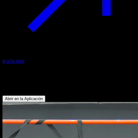
Ir a la app
Isométrico dominada alta false grip
Bíceps - Antebrazos - Dorsales
Abrir en la Aplicación