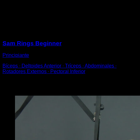
por encima de la parte inferior de la anilla.
Sube de un salto y mantente con la barbilla por encima
de las anillas durante un tiempo determinado.
Sesiones
Sam Rings Beginner
Principiante
Bíceps ∙ Deltoides Anterior ∙ Tríceps ∙ Abdominales ∙
Rotadores Externos ∙ Pectoral Inferior
Puede que te interese