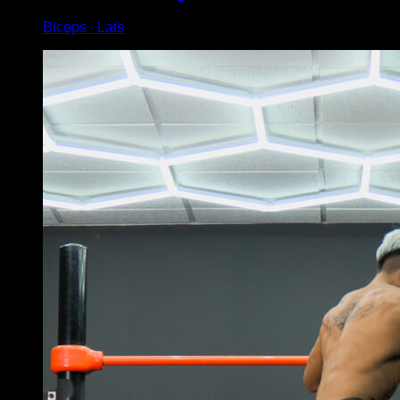
Biceps ∙ Lats