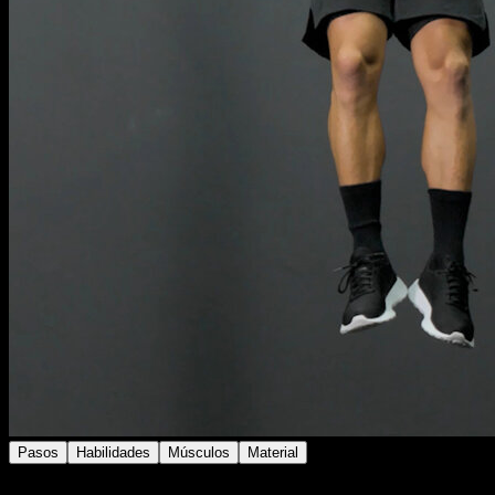
Pasos
Habilidades
Músculos
Material
Cuelga de las anillas en agarre falso, con la muñeca