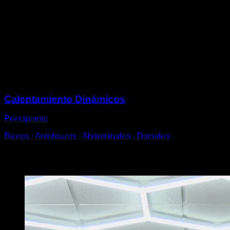
Cuando vayas llegando a la parte de atrás, cruza las
manos de forma que una quede en agarre supino y la
otra en prono, esto te hará iniciar un giro.
Cuando estés de nuevo por delante de la barra
suéltate y vuelve a colocar las dos manos en agarre
prono.
Sesiones
Calentamiento Dinámicos
Principiante
Bíceps ∙ Antebrazos ∙ Abdominales ∙ Dorsales
Puede que te interese