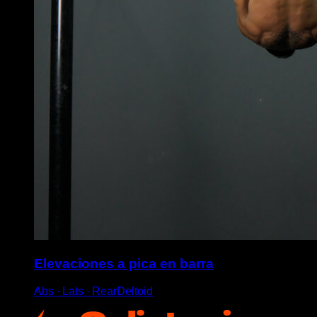
Elevaciones a pica en barra
Abs ∙ Lats ∙ RearDeltoid