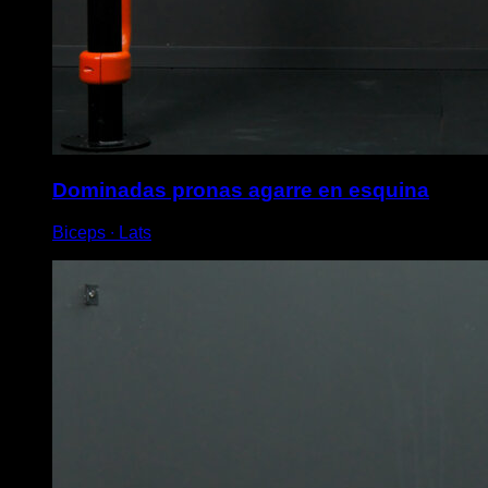
Dominadas pronas agarre en esquina
Biceps ∙ Lats