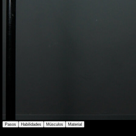
Pasos
Habilidades
Músculos
Material
Realiza un balanceo en barra.