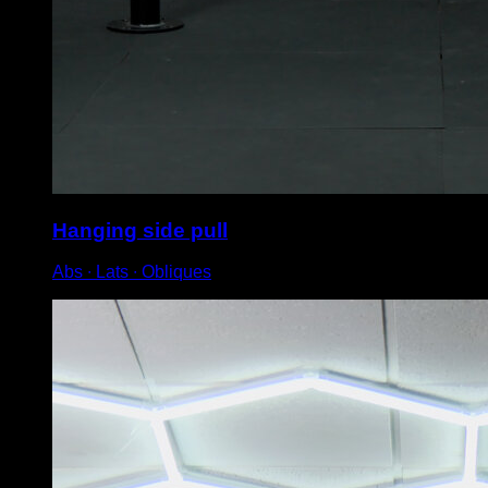
Hanging side pull
Abs ∙ Lats ∙ Obliques