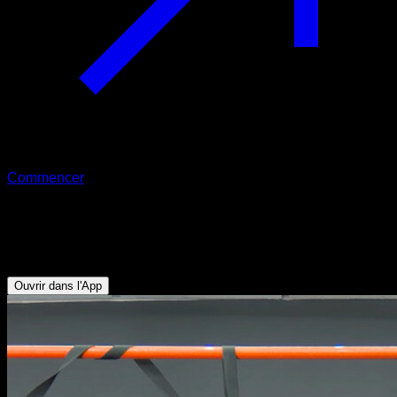
Commencer
Isométrique traction haute false grip
Biceps - Avant-bras - Dorsaux
Ouvrir dans l'App