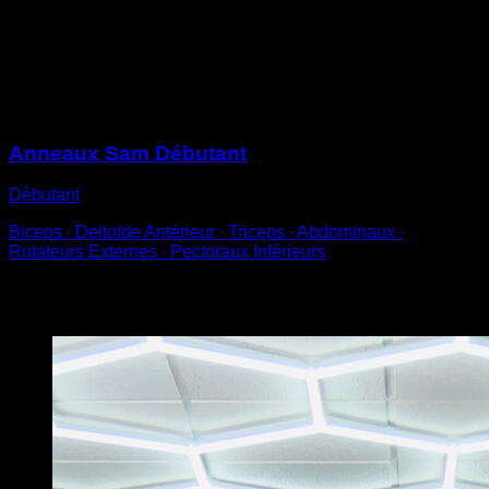
poignet au-dessus de la partie inférieure de l’anneau.
Saute et maintiens-toi avec le menton au-dessus des
anneaux pendant un temps déterminé.
Sessions
Anneaux Sam Débutant
Débutant
Biceps ∙ Deltoïde Antérieur ∙ Triceps ∙ Abdominaux ∙
Rotateurs Externes ∙ Pectoraux Inférieurs
Vous pourriez aussi aimer