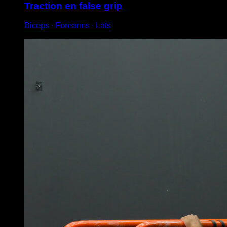
Traction en false grip
Biceps ∙ Forearms ∙ Lats