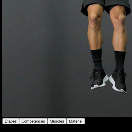
Étapes
Compétences
Muscles
Matériel
Suspends-toi aux anneaux en prise fausse, avec le