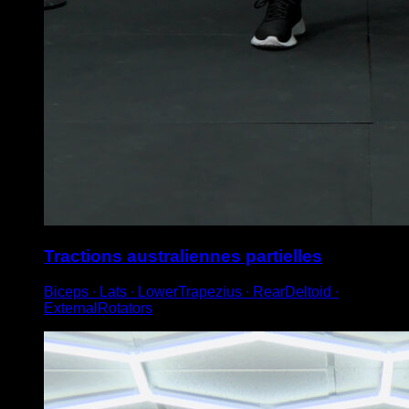
Tractions australiennes partielles
Biceps ∙ Lats ∙ LowerTrapezius ∙ RearDeltoid ∙
ExternalRotators