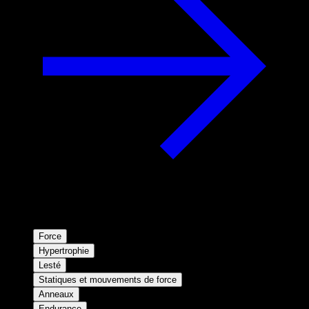
Force
Hypertrophie
Lesté
Statiques et mouvements de force
Anneaux
Endurance