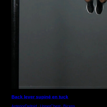
Back lever supiné en tuck
AnteriorDeltoid ∙ UpperChest ∙ Biceps