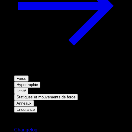
Force
Hypertrophie
Lesté
Statiques et mouvements de force
Anneaux
Endurance
Restez informé
Changelog