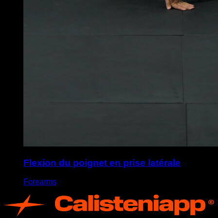
Flexion du poignet en prise latérale
Forearms