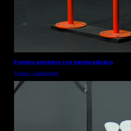
Fondos asistidos con banda elástica
Triceps ∙ LowerChest