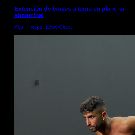
Extensión de brazos alterna en plancha
abdominal
Abs ∙ Triceps ∙ LowerChest