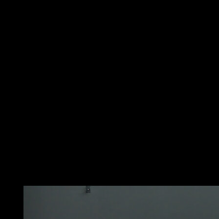
Comienza de pie con los pies separados a la anchura
de los hombros. Sostén una barra con las manos un
poco más anchas que los hombros, las palmas hacia
adelante y los codos ligeramente flexionados. Esta es
tu posición inicial.
Ahora, empuja la barra hacia arriba hasta que los
brazos estén completamente extendidos sobre la
cabeza. Asegúrate de mantener la espalda recta
durante todo el movimiento para proteger la columna
vertebral.
Luego, baja lentamente la barra hacia la posición
inicial, permitiendo que los codos se flexionen y las
muñecas se mantengan rectas. Eso sería una
repetición. Recuerda, es importante realizar este
ejercicio con una carga que te permita mantener la
técnica correcta y controlar el movimiento en todo
momento.
Puede que te interese