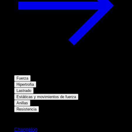
Fuerza
Hipertrofia
Lastrado
Estáticas y movimientos de fuerza
Anillas
Resistencia
Novedades
Changelog