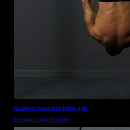
Cuelgue invertido false grip
Forearms ∙ UpperTrapezius