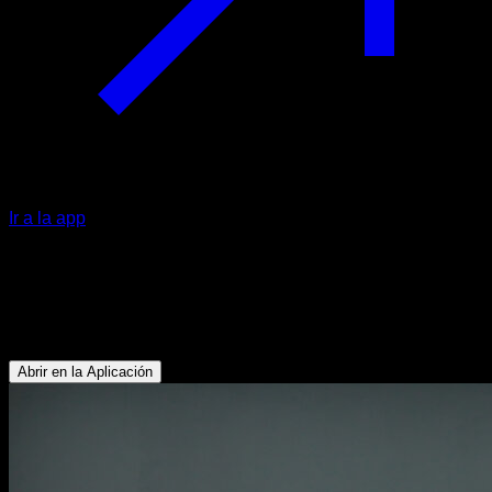
Ir a la app
Press militar
Deltoides Anterior - Trapecio Superior - Pectoral Superior -
Tríceps
Abrir en la Aplicación