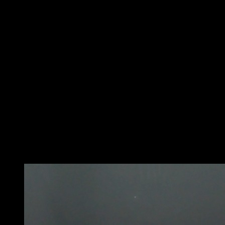
Comienza acostado en un banco plano con los pies
firmemente apoyados en el suelo. Sostén la barra con
las manos un poco más anchas que los hombros, las
palmas hacia adelante. Esta es tu posición inicial.
Luego, baja lentamente la barra hacia el pecho
mientras mantienes los codos cerca del cuerpo.
Asegúrate de que la barra toque ligeramente el pecho,
pero no la dejes descansar sobre él.
Finalmente, empuja la barra hacia arriba hasta la
posición inicial, contrayendo los músculos del pecho
en el movimiento ascendente. Eso sería una repetición.
Recuerda, es importante realizar este ejercicio con una
carga que te permita mantener la técnica correcta y
controlar el movimiento en todo momento.
Puede que te interese