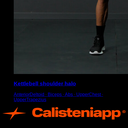
Kettlebell shoulder halo
AnteriorDeltoid ∙ Biceps ∙ Abs ∙ UpperChest ∙
UpperTrapezius
App