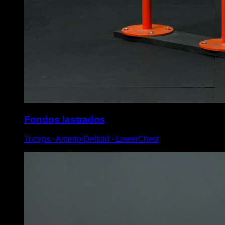
Fondos lastrados
Triceps ∙ AnteriorDeltoid ∙ LowerChest