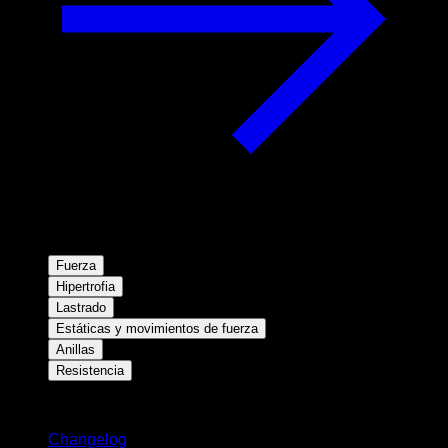
Fuerza
Hipertrofia
Lastrado
Estáticas y movimientos de fuerza
Anillas
Resistencia
Novedades
Changelog