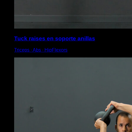
Tuck raises en soporte anillas
Triceps ∙ Abs ∙ HipFlexors