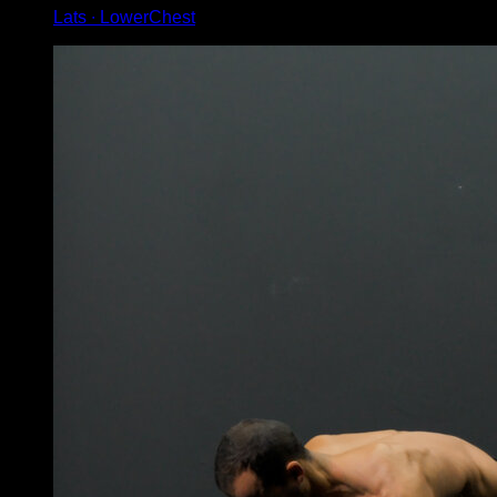
Lats ∙ LowerChest