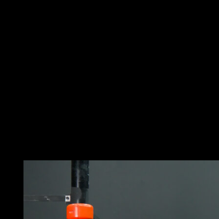
Commence allongé sur un banc plat avec les pieds
fermement posés au sol. Tiens la barre avec les mains
un peu plus larges que les épaules, paumes vers
l’avant. C’est ta position de départ.
Ensuite, abaisse lentement la barre vers la poitrine en
gardant les coudes près du corps. Assure-toi que la
barre touche légèrement la poitrine, mais ne la laisse
pas reposer dessus.
Enfin, pousse la barre vers le haut jusqu’à la position
de départ, en contractant les muscles pectoraux lors de
la phase ascendante. Cela constitue une répétition.
N’oublie pas, il est important d’effectuer cet exercice
avec une charge qui te permette de maintenir la bonne
technique et de contrôler le mouvement à tout moment.
Vous pourriez aussi aimer