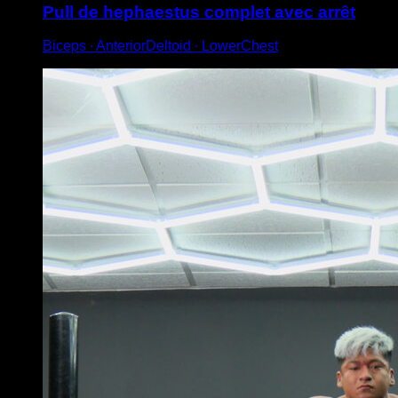
Pull de hephaestus complet avec arrêt
Biceps ∙ AnteriorDeltoid ∙ LowerChest