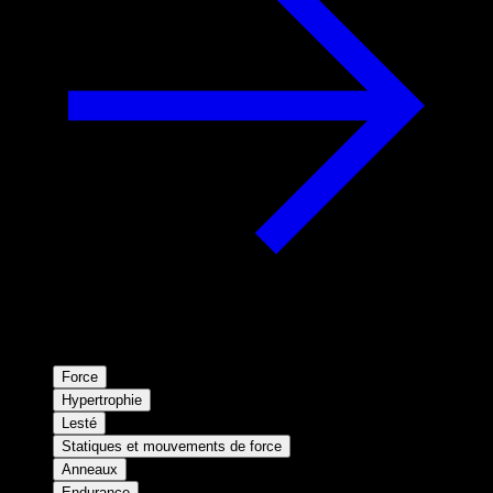
Force
Hypertrophie
Lesté
Statiques et mouvements de force
Anneaux
Endurance