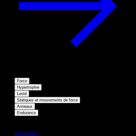
Force
Hypertrophie
Lesté
Statiques et mouvements de force
Anneaux
Endurance
Restez informé
Changelog