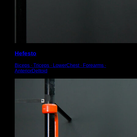
Hefesto
Biceps ∙ Triceps ∙ LowerChest ∙ Forearms ∙
AnteriorDeltoid