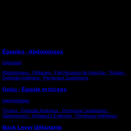
Suspends-toi à la barre et replie les jambes en passant
les pieds entre tes bras jusqu’à tourner par-dessus tes
épaules.
Ensuite, tourne à nouveau jusqu’à revenir à la position
initiale.
Sessions
Épaules - Abdominaux
Débutant
Abdominaux ∙ Obliques ∙ Fléchisseurs de Hanche ∙ Triceps ∙
Deltoïde Antérieur ∙ Pectoraux Supérieurs
Goku - Épaule et triceps
Intermédiaire
Triceps ∙ Deltoïde Antérieur ∙ Pectoraux Supérieurs ∙
Abdominaux ∙ Rotateurs Externes ∙ Pectoraux Inférieurs
Back Lever Débutants