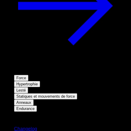
Force
Hypertrophie
Lesté
Statiques et mouvements de force
Anneaux
Endurance
Restez informé
Changelog