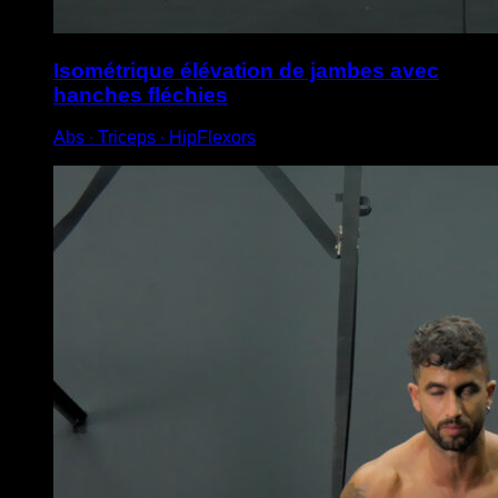
Isométrique élévation de jambes avec
hanches fléchies
Abs ∙ Triceps ∙ HipFlexors