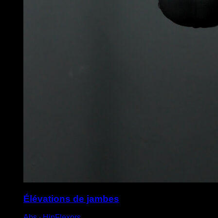
Élévations de jambes
Abs ∙ HipFlexors