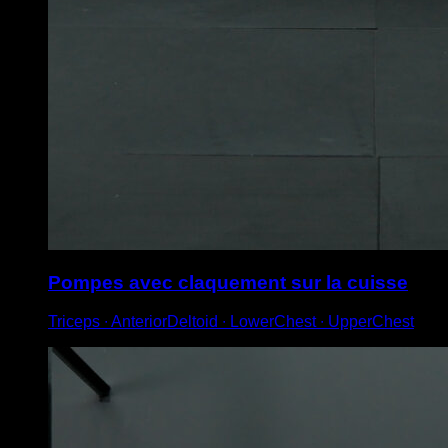
Pompes avec claquement sur la cuisse
Triceps ∙ AnteriorDeltoid ∙ LowerChest ∙ UpperChest