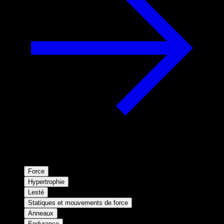
Force
Hypertrophie
Lesté
Statiques et mouvements de force
Anneaux
Endurance